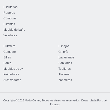
o
g
e
b
o
r
r
e
Escritorios
k
a
Roperos
-
m
Cómodas
f
Estantes
Mueble de baño
Veladores
Buffetero
Espejos
Comedor
Grifería
Sillas
Lavamanos
Bares
Sanitarios
Muebles de t.v.
Toalleros
Peinadoras
Alacena
Archivadores
Zapateras
Copyright © 2026 Modu-Center, Todos los derechos reservados. Desarrollada Por Joel
Pizzano.