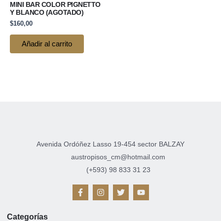
MINI BAR COLOR PIGNETTO
Y BLANCO (AGOTADO)
$
160,00
Añadir al carrito
Avenida Ordóñez Lasso 19-454 sector BALZAY
austropisos_cm@hotmail.com
(+593) 98 833 31 23
F
I
T
Y
a
n
w
o
c
s
i
u
e
t
t
t
Categorías
b
a
t
u