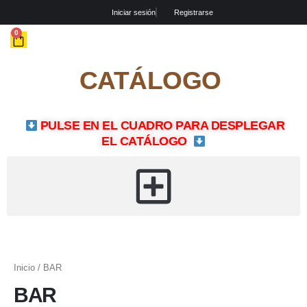
Ir
Iniciar sesión
Registrarse
al
contenido
CART
0
CATÁLOGO
PULSE EN EL CUADRO PARA DESPLEGAR
EL CATÁLOGO
Inicio
/ BAR
BAR