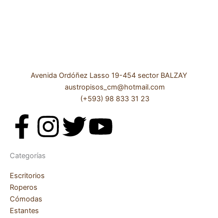
Avenida Ordóñez Lasso 19-454 sector BALZAY
austropisos_cm@hotmail.com
(+593) 98 833 31 23
F
I
T
Y
a
n
w
o
Categorías
c
s
i
u
Escritorios
Roperos
e
t
t
t
Cómodas
Estantes