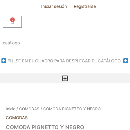
Ir
Iniciar sesión
Registrarse
al
contenido
0
Cart
catálogo
PULSE EN EL CUADRO PARA DESPLEGAR EL CATÁLOGO
COMODA
PIGNETTO
Y
Inicio
/
COMODAS
/ COMODA PIGNETTO Y NEGRO
NEGRO
cantidad
COMODAS
COMODA PIGNETTO Y NEGRO