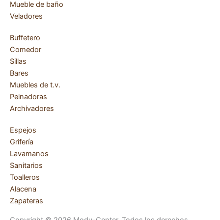
b
a
t
u
Mueble de baño
Veladores
o
g
e
b
Buffetero
o
r
r
e
Comedor
Sillas
k
a
Bares
Muebles de t.v.
-
m
Peinadoras
Archivadores
f
Espejos
Grifería
Lavamanos
Sanitarios
Toalleros
Alacena
Zapateras