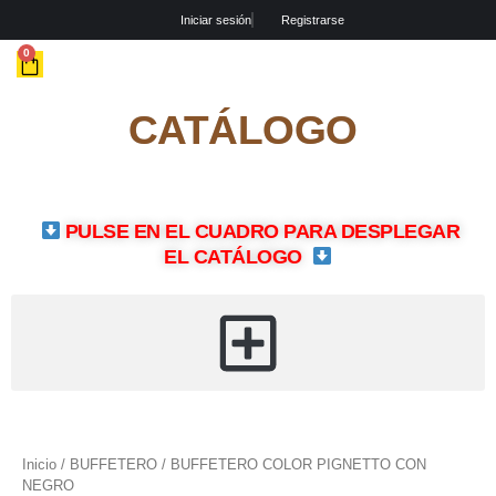
Ir
Iniciar sesión
Registrarse
al
contenido
CART
0
CATÁLOGO
PULSE EN EL CUADRO PARA DESPLEGAR
EL CATÁLOGO
BUFFETERO
COLOR
PIGNETTO
Inicio
/
BUFFETERO
/ BUFFETERO COLOR PIGNETTO CON
CON
NEGRO