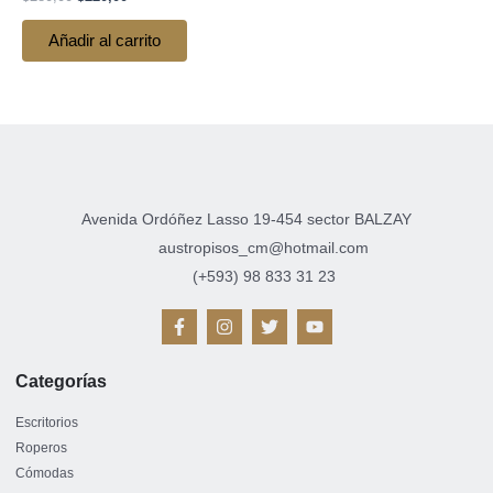
Añadir al carrito
Avenida Ordóñez Lasso 19-454 sector BALZAY
austropisos_cm@hotmail.com
(+593) 98 833 31 23
F
I
T
Y
a
n
w
o
c
s
i
u
e
t
t
t
Categorías
b
a
t
u
o
g
e
b
o
r
r
e
Escritorios
k
a
Roperos
-
m
Cómodas
f