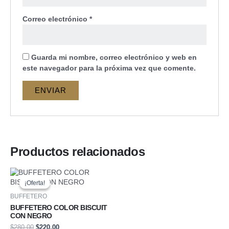
Correo electrónico
*
Guarda mi nombre, correo electrónico y web en
este navegador para la próxima vez que comente.
Productos relacionados
El
El
precio
precio
¡Oferta!
¡Oferta!
original
actual
era:
es:
BUFFETERO
$280,00.
$220,00.
BUFFETERO COLOR BISCUIT
CON NEGRO
$
280,00
$
220,00