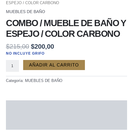
BAÑO
ESPEJO / COLOR CARBONO
Y
MUEBLES DE BAÑO
ESPEJO
COMBO / MUEBLE DE BAÑO Y
/
COLOR
ESPEJO / COLOR CARBONO
CARBONO
cantidad
$
215,00
$
200,00
NO INCLUYE GRIFO
AÑADIR AL CARRITO
Categoría:
MUEBLES DE BAÑO
Descripción
Información adicional
Valoraciones (0)