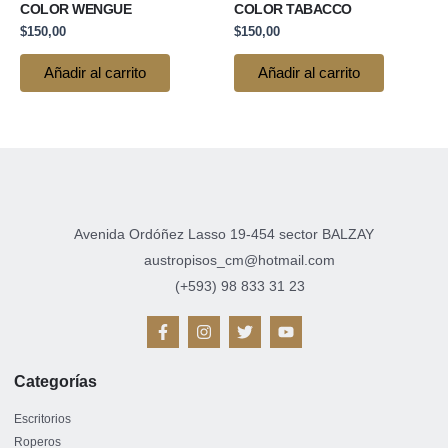
COLOR WENGUE
COLOR TABACCO
$
150,00
$
150,00
Añadir al carrito
Añadir al carrito
Avenida Ordóñez Lasso 19-454 sector BALZAY
austropisos_cm@hotmail.com
(+593) 98 833 31 23
F
I
T
Y
a
n
w
o
c
s
i
u
e
t
t
t
Categorías
b
a
t
u
o
g
e
b
o
r
r
e
Escritorios
k
a
Roperos