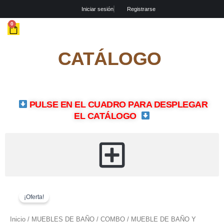
Ir
Iniciar sesión
Registrarse
al
contenido
CART
0
CATÁLOGO
PULSE EN EL CUADRO PARA DESPLEGAR
EL CATÁLOGO
El
El
COMBO
precio
precio
/
¡Oferta!
original
actual
MUEBLE
era:
es:
DE
Inicio
/
MUEBLES DE BAÑO
/ COMBO / MUEBLE DE BAÑO Y
$215,00.
$200,00.