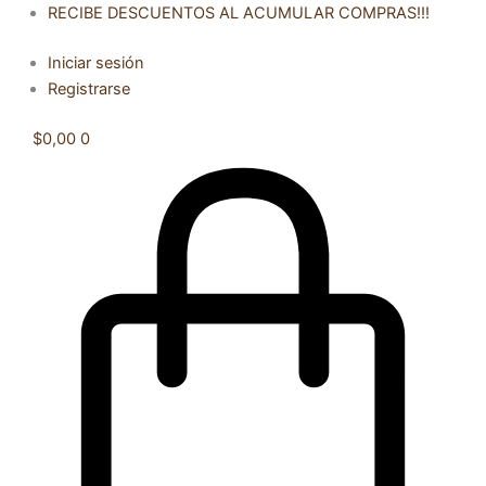
MUEBLE
Ir
RECIBE DESCUENTOS AL ACUMULAR COMPRAS!!!
Y
al
LAVAMANOS
Iniciar sesión
contenido
COLOR
Registrarse
BARDOLINO
cantidad
$
0,00
0