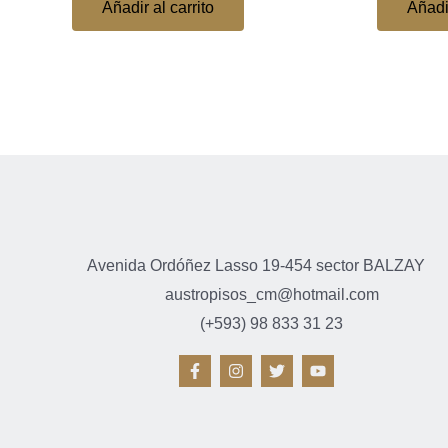
Añadir al carrito
Añadir
Avenida Ordóñez Lasso 19-454 sector BALZAY
austropisos_cm@hotmail.com
(+593) 98 833 31 23
F
I
T
Y
a
n
w
o
c
s
i
u
e
t
t
t
b
a
t
u
o
g
e
b