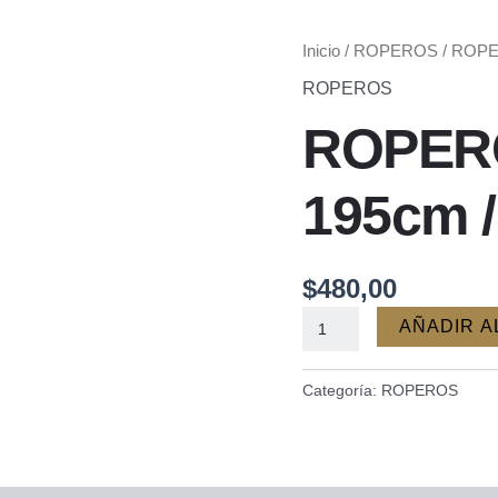
ROPERO
Inicio
/
ROPEROS
/ ROPE
/
ROPEROS
200cm
ROPERO
x
195cm
/
195cm 
COLOR
OASIS
cantidad
$
480,00
AÑADIR A
Categoría:
ROPEROS