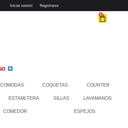
Iniciar sesión
Registrarse
CART
0
OGO
COMODAS
COQUETAS
COUNTER
ESTAMLTERA
SILLAS
LAVAMANOS
COMEDOR
ESPEJOS