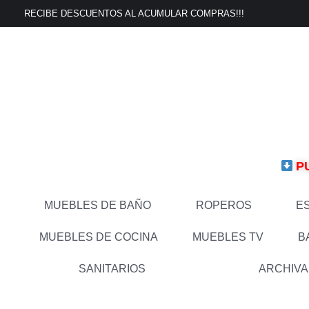
Ir
RECIBE DESCUENTOS AL ACUMULAR COMPRAS!!!
al
contenido
P
MUEBLES DE BAÑO
ROPEROS
E
MUEBLES DE COCINA
MUEBLES TV
B
SANITARIOS
ARCHIV