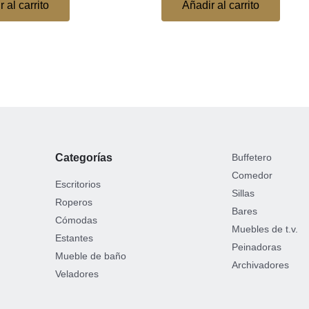
 al carrito
Añadir al carrito
Categorías
Buffetero
Comedor
Escritorios
Sillas
Roperos
Bares
Cómodas
Muebles de t.v.
Estantes
Peinadoras
Mueble de baño
Archivadores
Veladores