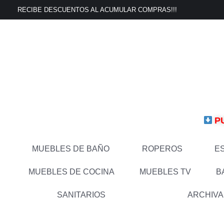
Ir
RECIBE DESCUENTOS AL ACUMULAR COMPRAS!!!
al
contenido
P
MUEBLES DE BAÑO
ROPEROS
E
MUEBLES DE COCINA
MUEBLES TV
B
SANITARIOS
ARCHIV