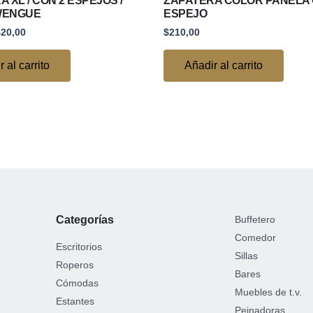
 XL / CON 2 ESPEJOS /
ZAPATERA COLOR PANELA
WENGUE
ESPEJO
420,00
$
210,00
 al carrito
Añadir al carrito
Categorías
Buffetero
Comedor
Escritorios
Sillas
Roperos
Bares
Cómodas
Muebles de t.v.
Estantes
Peinadoras