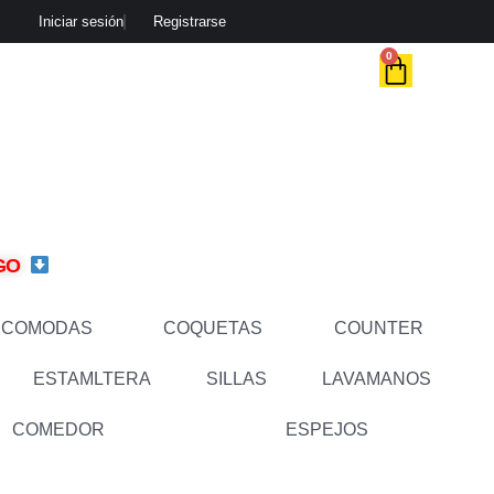
Iniciar sesión
Registrarse
CART
0
OGO
COMODAS
COQUETAS
COUNTER
ESTAMLTERA
SILLAS
LAVAMANOS
COMEDOR
ESPEJOS