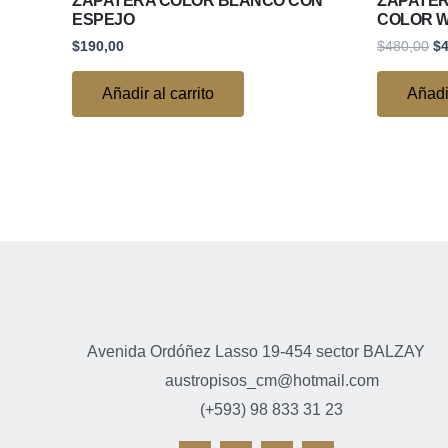
ZAPATERA COLOR BLANCO CON
ZAPATERA
ESPEJO
COLOR 
$
190,00
$
480,00
$
Añadir al carrito
Añadir
Avenida Ordóñez Lasso 19-454 sector BALZAY
austropisos_cm@hotmail.com
(+593) 98 833 31 23
F
I
T
Y