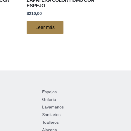
 CON
ZAPATERA COLOR HUMO CON
ESPEJO
$
210,00
Leer más
Espejos
Grifería
Lavamanos
Sanitarios
Toalleros
Alacena