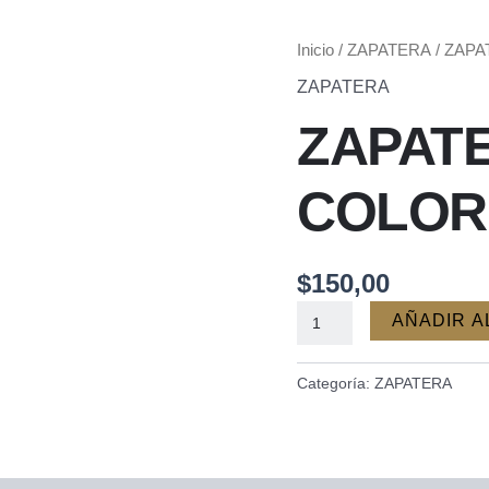
ZAPATERA
Inicio
/
ZAPATERA
/ ZAP
3
ZAPATERA
ESPACIOS
ZAPATE
COLOR
GALES
cantidad
COLOR
$
150,00
AÑADIR A
Categoría:
ZAPATERA