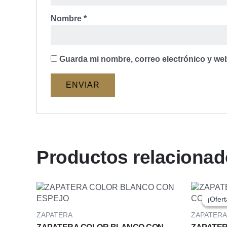
Nombre
*
Guarda mi nombre, correo electrónico y we
Productos relaciona
El
pr
¡Ofert
¡Ofert
or
er
ZAPATERA
ZAPATERA
$4