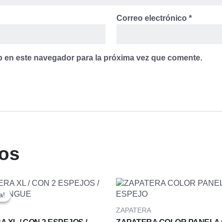
Correo electrónico
*
b en este navegador para la próxima vez que comente.
dos
El
ecio
precio
a!
a!
iginal
actual
a:
es:
ZAPATERA
80,00.
$420,00.