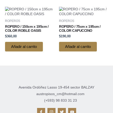
ROPEROS
ROPEROS
ROPERO / 150cm x 195cm /
ROPERO / 75cm x 195cm /
COLOR ROBLE OASIS
COLOR CAPUCCINO
$
360,00
$
190,00
Añadir al carrito
Añadir al carrito
Avenida Ordóñez Lasso 19-454 sector BALZAY
austropisos_cm@hotmail.com
(+593) 98 833 31 23
F
I
T
Y