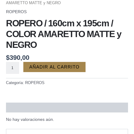
195cm
AMARETTO MATTE y NEGRO
/
ROPEROS
COLOR
ROPERO / 160cm x 195cm /
AMARETTO
MATTE
COLOR AMARETTO MATTE y
y
NEGRO
NEGRO
cantidad
$
390,00
AÑADIR AL CARRITO
Categoría:
ROPEROS
Valoraciones (0)
No hay valoraciones aún.