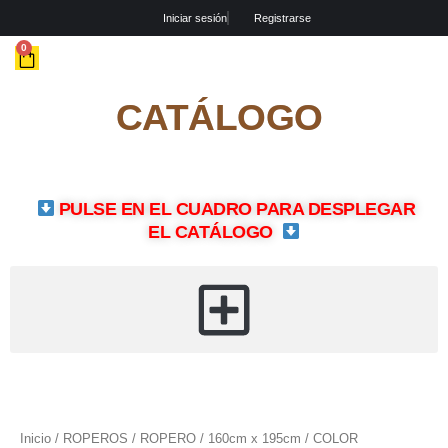
Ir
Iniciar sesión
Registrarse
al
contenido
CART
0
CATÁLOGO
PULSE EN EL CUADRO PARA DESPLEGAR
EL CATÁLOGO
ROPERO
/
160cm
x
Inicio
/
ROPEROS
/ ROPERO / 160cm x 195cm / COLOR