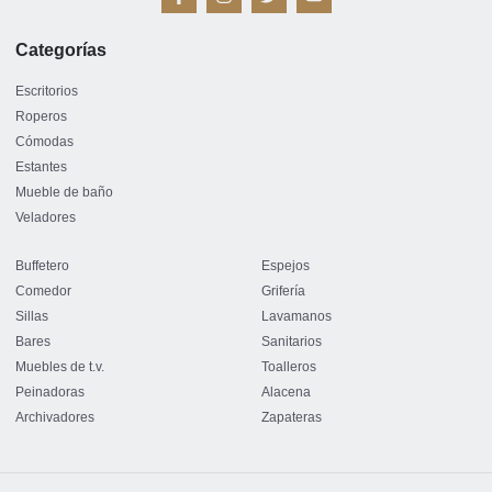
a
n
w
o
c
s
i
u
e
t
t
t
Categorías
b
a
t
u
o
g
e
b
o
r
r
e
Escritorios
k
a
Roperos
-
m
Cómodas
f
Estantes
Mueble de baño
Veladores
Buffetero
Espejos
Comedor
Grifería
Sillas
Lavamanos
Bares
Sanitarios
Muebles de t.v.
Toalleros
Peinadoras
Alacena
Archivadores
Zapateras